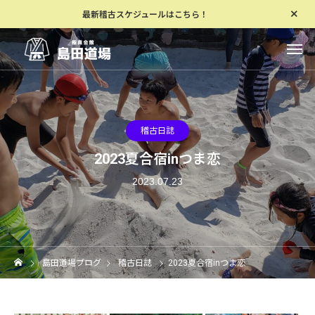
最新稽古スケジュールはこちら！
稽古日誌
2023夏合宿inつま恋
2023.07.23
島田道場ブログ
稽古日誌
2023夏合宿inつま恋