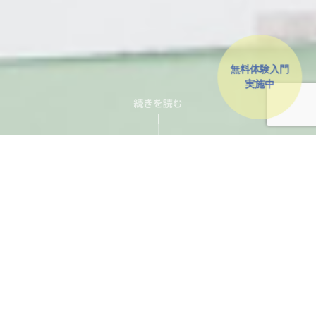
無料体験入門
実施中
続きを読む
2026.03.18
2026.02.13
2026.08.02
2026.03.27
2026.03.18
令和7年度 島田市スポーツ賞表彰式｜島田道場 T君が表彰されま
島田市総合スポーツセンターローズアリーナ 近隣腹ごしらえ
仲間と稽古し、思いきり笑った2日間｜2026夏合宿レポート
道着のあれこれ（刺繍編）
春季交流試合で島田道場が多数入賞！
した
パート2
空手を通じ、心技体を磨き、社会に貢献できる人
材育成を目指します