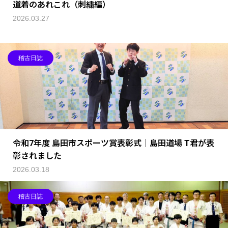
道着のあれこれ（刺繍編）
2026.03.27
稽古日誌
令和7年度 島田市スポーツ賞表彰式｜島田道場 T君が表
彰されました
2026.03.18
稽古日誌