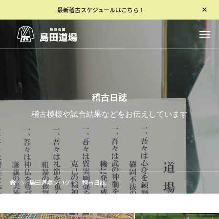
最新稽古スケジュールはこちら！
稽古日誌
稽古模様や試合結果などをお伝えしています
島田道場ブログ
稽古日誌