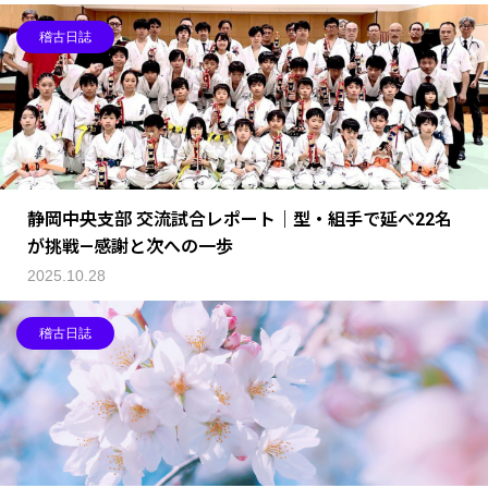
稽古日誌
静岡中央支部 交流試合レポート｜型・組手で延べ22名
が挑戦—感謝と次への一歩
2025.10.28
稽古日誌