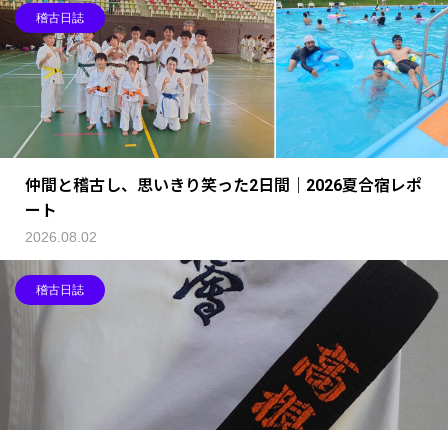
稽古日誌
仲間と稽古し、思いきり笑った2日間｜2026夏合宿レポ
ート
2026.08.02
稽古日誌