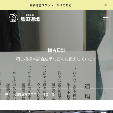
最新稽古スケジュールはこちら！
稽古日誌
稽古模様や試合結果などをお伝えしています
島田道場ブログ
稽古日誌