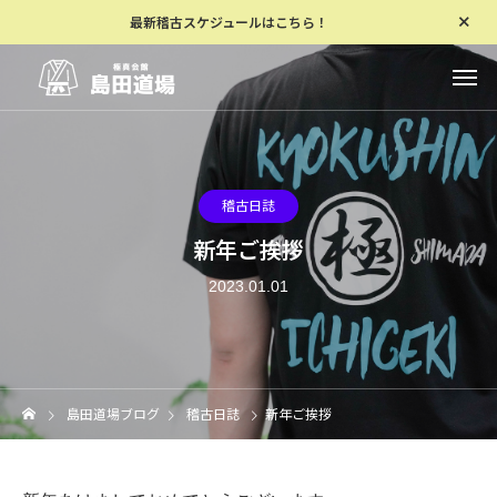
最新稽古スケジュールはこちら！
稽古日誌
新年ご挨拶
2023.01.01
島田道場ブログ
稽古日誌
新年ご挨拶