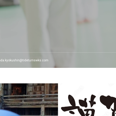
da.kyokushin@tideturnswks.com