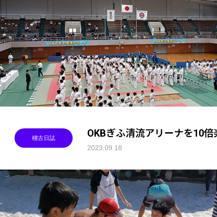
OKBぎふ清流アリーナを10
稽古日誌
2023.09.18