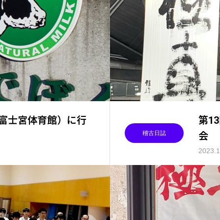
合（富士宮体育館）に行
第1
稽古日誌
会
2023.1