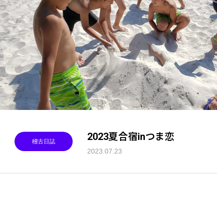
2023夏合宿inつま恋
稽古日誌
2023.07.23