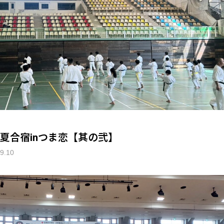
23夏合宿inつま恋【其の弐】
9.10