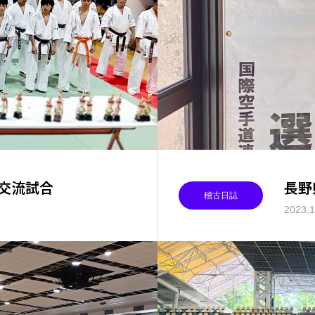
部交流試合
長野
稽古日誌
2023.1