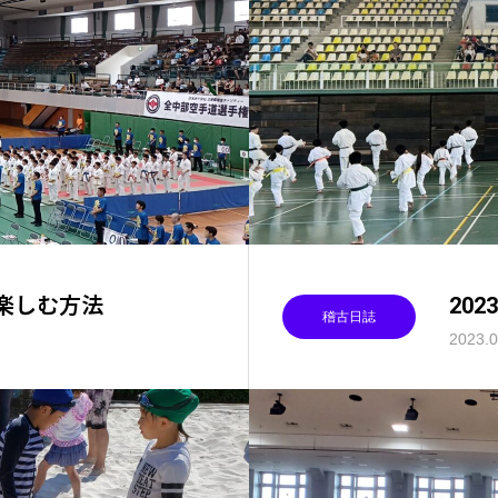
倍楽しむ方法
20
稽古日誌
2023.0